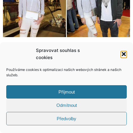
Zoufalá Lucie Bílá musí zpátky do neposlušných tenisek! Novinky nikoho nebaví!
Sedmý díl Básníků je zatím ve hvězdách! Pavel Kříž si klade podmínky!
Spravovat souhlas s
cookies
Používáme cookies k optimalizaci našich webových stránek a našich
služeb.
KONTAKT
Příjmout
Copyright © 2026 VIP Bulvár, All Rights
Odmítnout
Reserved
Předvolby