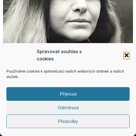
Spravovat souhlas s
cookies
Mlsní kocouři Vojtko a Vojtek mají jasno: Je dobře, že nám Angeliky omládly!
Perkausová ovládá magii? Víme, jaká kouzla praktikuje!
Používáme cookies k optimalizaci našich webových stránek a našich
služeb.
Příjmout
KONTAKT
Odmítnout
Předvolby
Copyright © 2026 VIP Bulvár, All Rights
Reserved