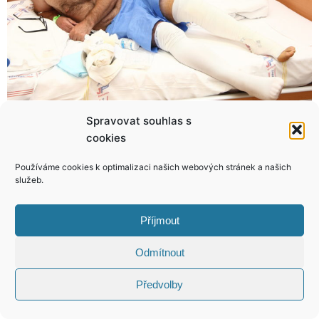
Spravovat souhlas s
Petr Vacek se změnil na pikolíka, rodina Hrušínských na cukráře!
Jarda konečně představí novou lásku své mamince. Bude z toho svatba, nebo rozchod?
cookies
Používáme cookies k optimalizaci našich webových stránek a našich
služeb.
KONTAKT
Příjmout
Odmítnout
Copyright © 2026 VIP Bulvár, All Rights
Reserved
Předvolby