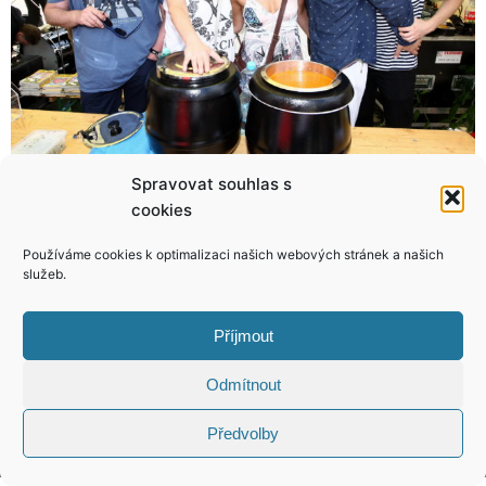
Spravovat souhlas s
cookies
Šebrlemu ukradli olympijskou medaili z Atén! Neuvěřite, na koho to svedl!
Smolík byl na operaci a přiznává: Bylo to fakt drsný, tohle nikomu nepřeju!
Používáme cookies k optimalizaci našich webových stránek a našich
služeb.
Příjmout
KONTAKT
Odmítnout
Copyright © 2026 VIP Bulvár, All Rights
Předvolby
Reserved