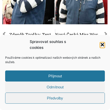
Zdeněk Troška: Texty k písničkám na mě nechtějte!
Nová Česká Miss World neví, jak na sebe upozornit! Už se svléká a ukazuje prsa!
Spravovat souhlas s
cookies
Používáme cookies k optimalizaci našich webových stránek a našich
služeb.
KONTAKT
Příjmout
Copyright © 2026 VIP Bulvár, All Rights
Reserved
Odmítnout
Předvolby