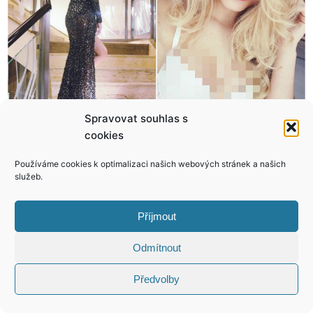
Spravovat souhlas s
Pavel Nový: Flákám se, ale aktivně!
Pavel Soukup prošel klinickou smrtí! „Pořád žiju, i když už jsem rok mohl být mrtvej!“
cookies
Používáme cookies k optimalizaci našich webových stránek a našich
služeb.
KONTAKT
Příjmout
Odmítnout
Copyright © 2026 VIP Bulvár, All Rights
Reserved
Předvolby