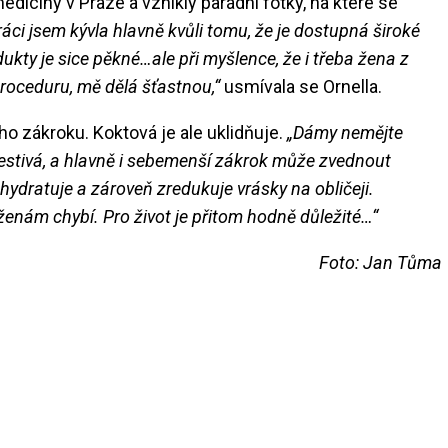
 medicíny v Praze a vznikly parádní fotky, na které se
áci jsem kývla hlavně kvůli tomu, že je dostupná široké
ukty je sice pěkné…ale při myšlence, že i třeba žena z
proceduru, mě dělá šťastnou,“
usmívala se Ornella.
 zákroku. Koktová je ale uklidňuje.
„Dámy nemějte
lestivá, a hlavně i sebemenší zákrok může zvednout
ydratuje a zároveň zredukuje vrásky na obličeji.
enám chybí. Pro život je přitom hodně důležité…“
Foto: Jan Tůma