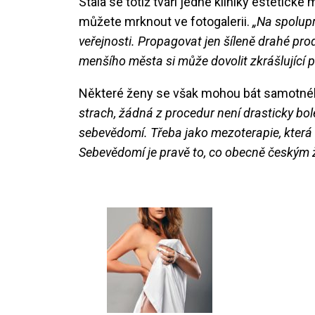
Stala se totiž tváři jedné kliniky estetické
můžete mrknout ve fotogalerii.
„Na spolupr
veřejnosti. Propagovat jen šíleně drahé prod
menšího města si může dovolit zkrášlující 
Některé ženy se však mohou bát samotného
strach, žádná z procedur není drasticky bo
sebevědomí. Třeba jako mezoterapie, která h
Sebevědomí je pravě to, co obecně českým ž