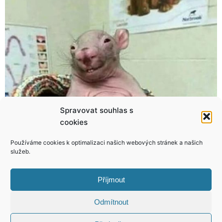
Spravovat souhlas s
cookies
Schneiderové to prý s milencem skřípe! Vztah jim ničí žárlivost!
Ornello, tohle se ti povedlo! Fotky, o kterých se vám bude zdát!
Používáme cookies k optimalizaci našich webových stránek a našich
služeb.
Příjmout
KONTAKT
Odmítnout