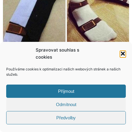
Spravovat souhlas s
Kruté tajemství odkopnuté manželky Romana Vojtka: Kvůli manželovi už nechci další dítě
Flétna, housle, ukulele a kdo ví, co ještě! Mottlová má prostě hudbu v genech!
cookies
Používáme cookies k optimalizaci našich webových stránek a našich
služeb.
Příjmout
KONTAKT
Odmítnout
Copyright © 2026 VIP Bulvár, All Rights
Reserved
Předvolby