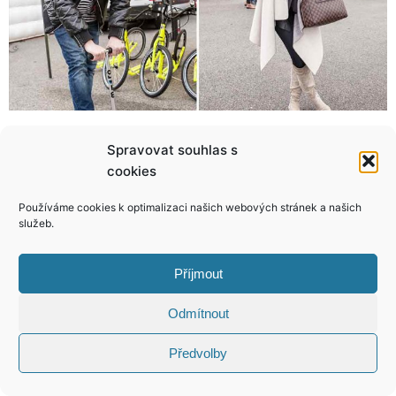
Pavel Liška ví, co je to samota! „Nechci být opuštěný!“
Batulková coby zastupitelka v Kolodějích skončila! Kšefty s pozemky a zásek 1,5 milionu!
Spravovat souhlas s
cookies
Používáme cookies k optimalizaci našich webových stránek a našich
služeb.
KONTAKT
Příjmout
Copyright © 2026 VIP Bulvár, All Rights
Odmítnout
Reserved
Předvolby