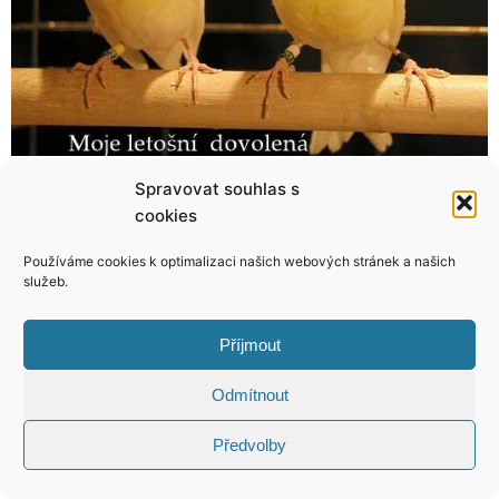
Spravovat souhlas s
Lenka Vacvalová: Každý rok má po svém boku jiného chlapa!
Kerestešová: Všichni řeší naši svatbu, jen my ne!
cookies
Používáme cookies k optimalizaci našich webových stránek a našich
služeb.
KONTAKT
Příjmout
Odmítnout
Copyright © 2026 VIP Bulvár, All Rights
Reserved
Předvolby