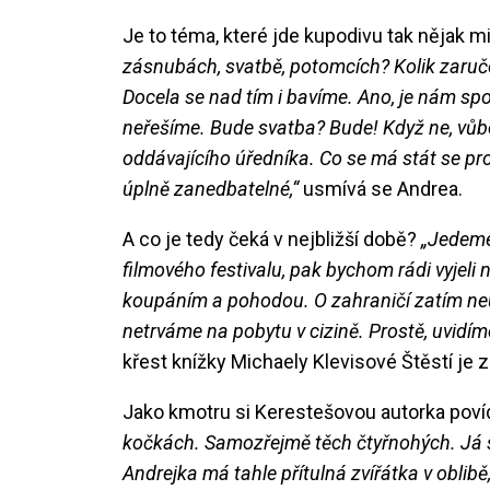
Je to téma, které jde kupodivu tak nějak 
zásnubách, svatbě, potomcích? Kolik zaruč
Docela se nad tím i bavíme. Ano, je nám spo
neřešíme. Bude svatba? Bude! Když ne, vůbe
oddávajícího úředníka. Co se má stát se prost
úplně zanedbatelné,“
usmívá se Andrea.
A co je tedy čeká v nejbližší době?
„Jedeme
filmového festivalu, pak bychom rádi vyjeli
koupáním a pohodou. O zahraničí zatím ne
netrváme na pobytu v cizině. Prostě, uvidíme
křest knížky Michaely Klevisové Štěstí je 
Jako kmotru si Kerestešovou autorka poví
kočkách. Samozřejmě těch čtyřnohých. Já sa
Andrejka má tahle přítulná zvířátka v oblibě