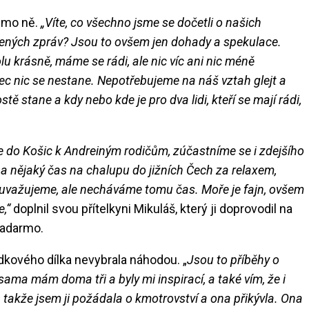
mimo ně.
„Víte, co všechno jsme se dočetli o našich
ených zpráv? Jsou to ovšem jen dohady a spekulace.
lu krásně, máme se rádi, ale nic víc ani nic méně
c nic se nestane. Nepotřebujeme na náš vztah glejt a
ě stane a kdy nebo kde je pro dva lidi, kteří se mají rádi,
 do Košic k Andreiným rodičům, zúčastníme se i zdejšího
 na nějaký čas na chalupu do jižních Čech za relaxem,
uvažujeme, ale necháváme tomu čas. Moře je fajn, ovšem
,“
doplnil svou přítelkyni Mikuláš, který ji doprovodil na
zadarmo.
dkového dílka nevybrala náhodou. „
Jsou to příběhy o
ma mám doma tři a byly mi inspirací, a také vím, že i
, takže jsem ji požádala o kmotrovství a ona přikývla. Ona