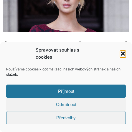
Ale, dobrý den! Objevili jsme Bertíka z komedie S tebou mě baví svět!
Miss Švantnerová vzala nevěrníka na milost! Chce se kvůli němu zadlužit!
Spravovat souhlas s
cookies
Používáme cookies k optimalizaci našich webových stránek a našich
služeb.
KONTAKT
Příjmout
Copyright © 2026 VIP Bulvár, All Rights
Odmítnout
Reserved
Předvolby