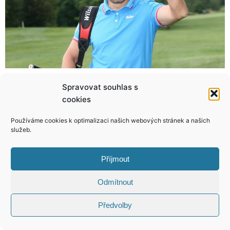
Spravovat souhlas s
Tomu se říká láska! Eliška Bučková líbá svého rybáře, kde se dá!
Boj o křeslo amerického prezidenta vrcholí! Ivanka Trump nebo Chelsea Clinton?
cookies
Používáme cookies k optimalizaci našich webových stránek a našich
služeb.
KONTAKT
Příjmout
Odmítnout
Copyright © 2026 VIP Bulvár, All Rights
Reserved
Předvolby