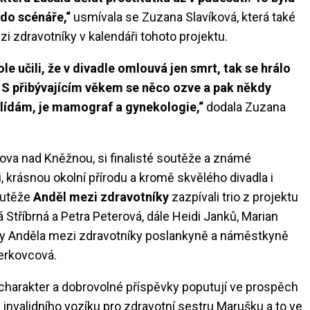
 do scénáře,“
usmívala se Zuzana Slavíková, která také
zi zdravotníky v kalendáři tohoto projektu.
le učili, že v divadle omlouvá jen smrt, tak se hrálo
 S přibývajícím věkem se něco ozve a pak někdy
 hlídám, je mamograf a gynekologie,“
dodala Zuzana
ova nad Kněžnou, si finalisté soutěže a známé
, krásnou okolní přírodu a kromě skvělého divadla i
outěže
Anděl mezi zdravotníky
zazpívali trio z projektu
tříbrná a Petra Peterová, dále Heidi Janků, Marian
íky Anděla mezi zdravotníky poslankyně a náměstkyně
erkovcová.
harakter a dobrovolné příspěvky poputují ve prospěch
nvalidního vozíku pro zdravotní sestru Marušku a to ve