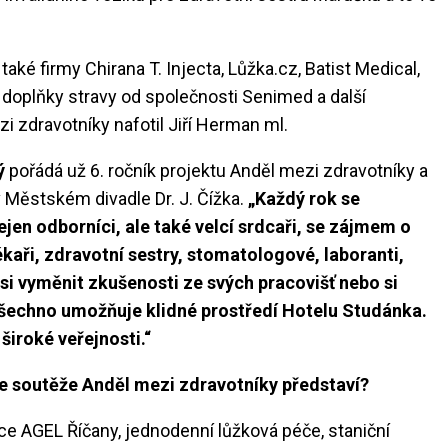
také firmy Chirana T. Injecta, Lůžka.cz, Batist Medical,
doplňky stravy od společnosti Senimed a další
 zdravotníky nafotil Jiří Herman ml.
ý
pořádá už 6. ročník projektu Anděl mezi zdravotníky a
 Městském divadle Dr. J. Čížka.
„Každý rok se
jen odborníci, ale také velcí srdcaři, se zájmem o
 lékaři, zdravotní sestry, stomatologové, laboranti,
si vyměnit zkušenosti ze svých pracovišť nebo si
šechno umožňuje klidné prostředí Hotelu Studánka.
 široké veřejnosti.“
le soutěže Anděl mezi zdravotníky představí?
ce AGEL Říčany, jednodenní lůžková péče, staniční