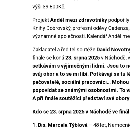
výši 39 800Kč.
Projekt
Anděl mezi zdravotníky
podpořily 
Knihy Dobrovský, profesní oděvy Cadenza, 
významné společnosti. Kalendář Anděl mezi
Zakladatel a ředitel soutěže
David Novotn
finále se koná
23. srpna 2025
v Náchodě, v
setkávám s výjimečnými lidmi. Jsou to ne
svůj obor a to se mi líbí. Potkávají se tu
pečovatelé, sociální pracovníci… Mohou 
popovídat se známými osobnostmi. To v
A při finále soutěžící představí své obory
Kdo se 23. srpna 2025 v Náchodě ve finá
1. Dis. Marcela Týblová –
48 let, Nemocni