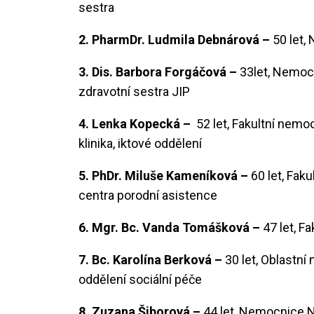
sestra
2. PharmDr. Ludmila Debnárová –
50 let,
3. Dis. Barbora Forgáčová –
33let, Nemocn
zdravotní sestra JIP
4. Lenka Kopecká –
52 let, Fakultní nemo
klinika, iktové oddělení
5. PhDr. Miluše Kameníková –
60 let, Fak
centra porodní asistence
6. Mgr. Bc. Vanda Tomášková –
47 let, F
7. Bc. Karolína Berková –
30 let, Oblastn
oddělení sociální péče
8. Zuzana Šiborová –
44 let, Nemocnice N