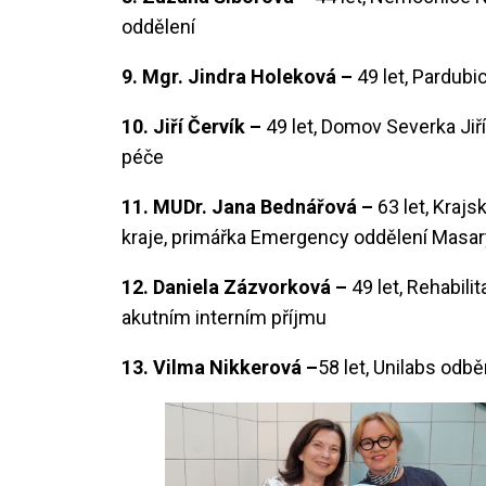
oddělení
9. Mgr. Jindra Holeková –
49 let, Pardubi
10. Jiří Červík –
49 let, Domov Severka Jiří
péče
11. MUDr. Jana Bednářová –
63 let, Kraj
kraje, primářka Emergency oddělení Mas
12. Daniela Zázvorková –
49 let, Rehabil
akutním interním příjmu
13. Vilma Nikkerová –
58 let, Unilabs odb