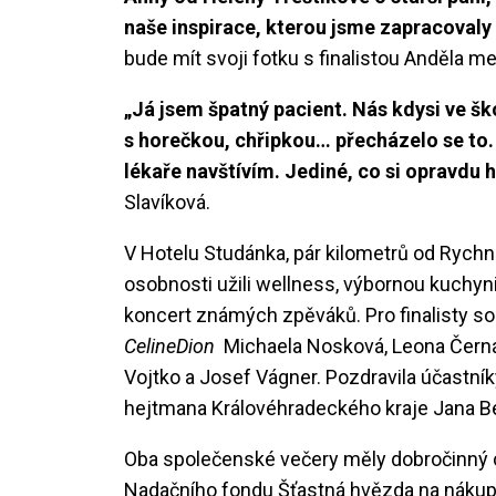
naše inspirace, kterou jsme zapracovaly
bude mít svoji fotku s finalistou Anděla me
„Já jsem špatný pacient. Nás kdysi ve ško
s horečkou, chřipkou… přecházelo se to.
lékaře navštívím. Jediné, co si opravdu
Slavíková.
V Hotelu Studánka, pár kilometrů od Rychn
osobnosti užili wellness, výbornou kuchyni
koncert známých zpěváků. Pro finalisty s
CelineDion
Michaela Nosková, Leona Černá S
Vojtko a Josef Vágner. Pozdravila účastn
hejtmana Královéhradeckého kraje Jana B
Oba společenské večery měly dobročinný c
Nadačního fondu Šťastná hvězda na nákup i