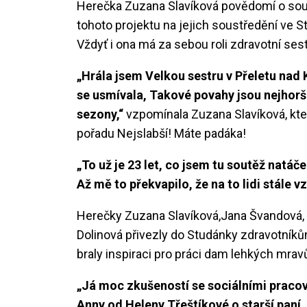
Herečka Zuzana Slavíková povědomí o soutě
tohoto projektu na jejich soustředění ve 
Vždyť i ona má za sebou roli zdravotní ses
„Hrála jsem Velkou sestru v Přeletu nad
se usmívala, Takové povahy jsou nejhorší
sezony,“
vzpomínala Zuzana Slavíková, kte
pořadu Nejslabší! Máte padáka!
„To už je 23 let, co jsem tu soutěž natáč
Až mě to překvapilo, že na to lidi stále v
Herečky Zuzana Slavíková,Jana Švandová, 
Dolinová přivezly do Studánky zdravotníkům
braly inspiraci pro práci dam lehkých mrav
„Já moc zkušeností se sociálními prac
Anny od Heleny Třeštíkové o starší paní, 