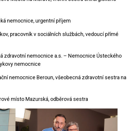
cká nemocnice, urgentní příjem
kov, pracovník v sociálních službách, vedoucí přímé
ská zdravotní nemocnice a.s. – Nemocnice Ústeckého
arykovy nemocnice
itační nemocnice Beroun, všeobecná zdravotní sestra na
ěrové místo Mazurská, odběrová sestra