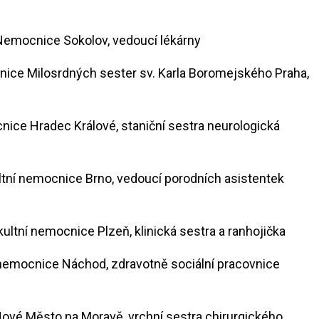
 Nemocnice Sokolov, vedoucí lékárny
ice Milosrdných sester sv. Karla Boromejského Praha,
cnice Hradec Králové, staniční sestra neurologická
ultní nemocnice Brno, vedoucí porodních asistentek
akultní nemocnice Plzeň, klinická sestra a ranhojička
í nemocnice Náchod, zdravotně sociální pracovnice
ové Město na Moravě, vrchní sestra chirurgického