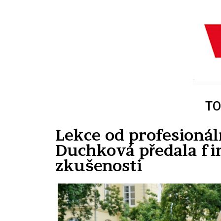
TO
Lekce od profesioná
Duchková předala fi
zkušenosti