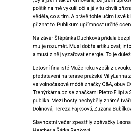
politik na mě vykulil oči a já v tu chvíli 
věděla, co s tím. A právě tohle učím i své 
přiznat to. Publikum upřímnost určitě ocení
Na závěr Štěpánka Duchková přidala bezpl
mu je rozumět. Musí dobře artikulovat, inton
a musí z něj vyzařovat energie. To je důleži
Letošní finalisté Muže roku vzešli z dvou
představení na terase pražské VillyLanna z
ve volnočasové módě značky C&A, obuv CCC.
Trenýrkárna.cz se značkami Pietro Filipi a
publika. Mezi hosty nechyběly známé tváře
Dolinová, Tereza Fajksová, Zuzana Bubílkov
Slavnostní večer zpestřily zpěvačky Leona
Heather a Šárka Rezková.