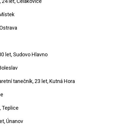
, 24 let, Čelákovice
 Místek
 Ostrava
 30 let, Sudovo Hlavno
 Boleslav
etní tanečník, 23 let, Kutná Hora
ce
, Teplice
let, Únanov