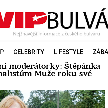
P
CELEBRITY
LIFESTYLE
ZÁB
lní moderátorky: Štěpánka
nalistům Muže roku své