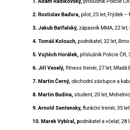
1. Adam Radikovský,
příslušník Policie ČR
2. Rostislav Baďura,
pilot, 25 let, Frýdek –
3. Jakub Batfalský,
zápasník MMA, 22 let,
4. Tomáš Kolouch,
podnikatel, 32 let, Brno
5. Vojtěch Horálek,
příslušník Policie ČR,
6. Jiří Veselý,
fitness trenér, 27 let, Mladá
7. Martin Černý,
obchodní zástupce a kabar
8. Martin Budina,
student, 20 let, Mohelni
9. Arnold Sentensky, f
unkční trenér, 35 let
10. Marek Vybíral, p
odnikatel a včelař, 28 