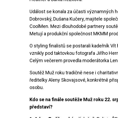
Událost se konala za účasti významných ho
Dobrovský, Dušana Kučery, majitele spole
CoolMen. Mezi dlouhodobé partnery soutěž
Metují a produkční společnost MKMM produc
O styling finalistů se postarali kadeřník Ví
vznikly pod taktovkou fotografa Jiřího He
Celým večerem provedla moderátorka Lenk
Soutěž Muž roku tradičně nese i charitati
ředitelky Aleny Skovajsové, konkrétně přis
osobu.
Kdo se na finále soutěže Muž roku 22. sr
představí?