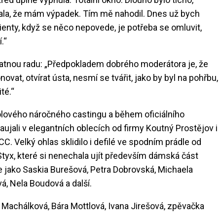
přiznala, že mám výpadek. Tím mě nahodil. Dnes už bych
klienty, když se něco nepovede, je potřeba se omluvit,
.“
atnou radu: „Předpokladem dobrého moderátora je, že
ovat, otvírat ústa, nesmí se tvářit, jako by byl na pohřbu,
té.“
kolového náročného castingu a během oficiálního
aujali v elegantních oblecích od firmy Koutný Prostějov i
 Velký ohlas sklidilo i defilé ve spodním prádle od
 Styx, které si nenechala ujít především dámská část
 jako Saskia Burešová, Petra Dobrovská, Michaela
á, Nela Boudová a další.
 Machálková, Bára Mottlová, Ivana Jirešová, zpěvačka