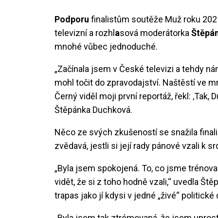
Podporu
finalistům soutěže Muž roku 2025
televizní a rozhl
a
sová moderátorka
Štěpá
mnohé vůbec jednoduché.
„Začínala jsem v České televizi a tehdy nám
mohl točit do zpravodajství. Naštěstí ve m
Černý viděl moji první reportáž, řekl: ‚Tak
Štěpánka Duchková.
Něco ze svých zkušeností se snažila final
zvědavá, jestli si její rady pánové vzali k sr
„Byla jsem spokojená. To, co jsme trénovali
vidět, že si z toho hodně vzali,“ uvedla Št
trapas jako jí kdysi v jedné „živé“ politické
„Byla jsem tak ztrémovaná, že jsem uprostř