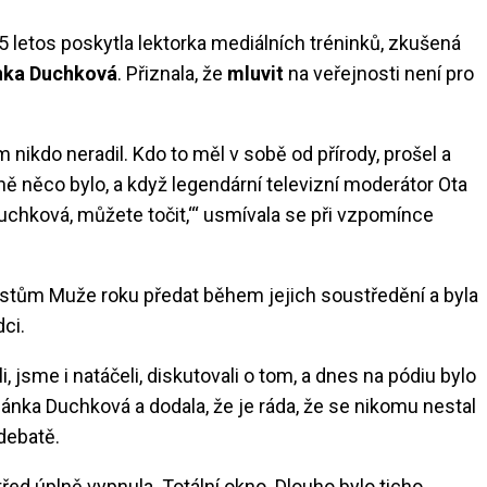
 letos poskytla lektorka mediálních tréninků, zkušená
nka Duchková
. Přiznala, že
mluvit
na veřejnosti není pro
 nikdo neradil. Kdo to měl v sobě od přírody, prošel a
ně něco bylo, a když legendární televizní moderátor Ota
, Duchková, můžete točit,‘“ usmívala se při vzpomínce
istům Muže roku předat během jejich soustředění a byla
dci.
, jsme i natáčeli, diskutovali o tom, a dnes na pódiu bylo
ěpánka Duchková a dodala, že je ráda, že se nikomu nestal
 debatě.
ed úplně vypnula. Totální okno. Dlouho bylo ticho,