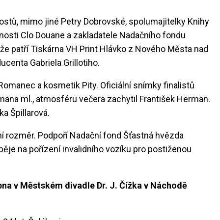
stů, mimo jiné Petry Dobrovské, spolumajitelky Knihy
čnosti Clo Douane a zakladatele Nadačního fondu
e patří Tiskárna VH Print Hlávko z Nového Města nad
enta Gabriela Grillotiho.
t Romanec a kosmetik Pity. Oficiální snímky finalistů
rmana ml., atmosféru večera zachytil František Herman.
a Špillarová.
vní rozměr. Podpoří Nadační fond Šťastná hvězda
pěje na pořízení invalidního vozíku pro postiženou
pna v
Městském divadle Dr. J. Čížka v Náchodě