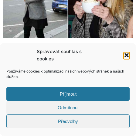
10 koček, které mají pozorné ctitele! Která dostala nejkrásnější puget?
Německý starosta má z ostudy kabát! Spolu s ústavou sdílel i porno!
Spravovat souhlas s
cookies
Používáme cookies k optimalizaci našich webových stránek a našich
služeb.
KONTAKT
Příjmout
Copyright © 2026 VIP Bulvár, All Rights
Odmítnout
Reserved
Předvolby