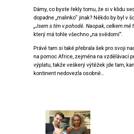
Dámy, co byste řekly tomu, že si v klidu se
dopadne „malinko“ jinak? Někdo by byl v šoku
„Jsem s tím v pohodě. Naopak, celkem mě to 
který má tohle všechno „na svědomí“.
Právě tam si také přebrala šek pro svoji n
na pomoc Africe, zejména na vzdělávací pr
výplatu, takže veškerý výtěžek jde tam, ka
kontinent nedovezla osobně…