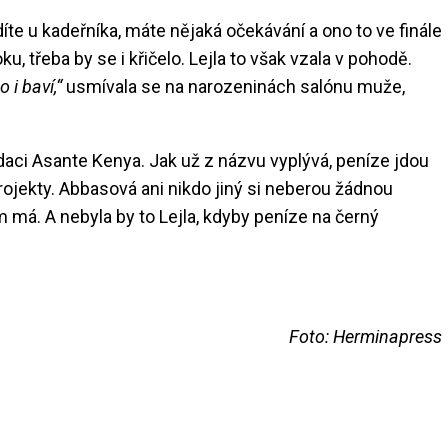
díte u kadeřníka, máte nějaká očekávání a ono to ve finále
, třeba by se i křičelo. Lejla to však vzala v pohodě.
i baví,“
usmívala se na narozeninách salónu muže,
adaci Asante Kenya. Jak už z názvu vyplývá, peníze jdou
ojekty. Abbasová ani nikdo jiný si neberou žádnou
m má. A nebyla by to Lejla, kdyby peníze na černý
Foto: Herminapress