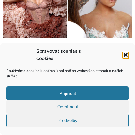
Sexy kočka, o které sní tisíce chlapů! Kde vzala Natálie ty luxusní čtyřky?
Zrodila se nová sexbomba: Vnučka Limonádového Joea ukázala sexy křivky a dokonalá prsa!
Spravovat souhlas s
cookies
Používáme cookies k optimalizaci našich webových stránek a našich
služeb.
KONTAKT
Příjmout
Copyright © 2026 VIP Bulvár, All Rights
Odmítnout
Reserved
Předvolby