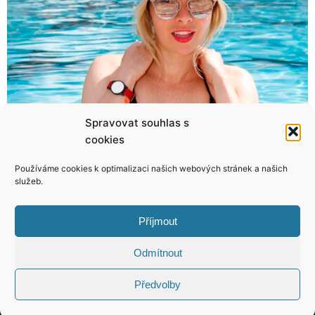
Spravovat souhlas s
cookies
Josef Somr už jen vzpomíná! Místo hraní se vrtá v zemi!
Sehnat hvězdy na festival není občas vůbec jednoduché! Jak to bude letos v Karlových Varech?
Používáme cookies k optimalizaci našich webových stránek a našich
služeb.
Příjmout
KONTAKT
Odmítnout
Předvolby
Copyright © 2026 VIP Bulvár, All Rights
Reserved