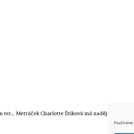
Přiznání, ze kterého mrazí: Přežila jsem teroristický útok!
Metráček Charlotte Štiková má naději! Když zhubne, bude v prestižním pánském magazínu!
Používáme c