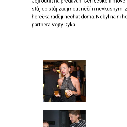
Její outfit na předávání Cen české filmové 
stůj co stůj zaujmout něčím nevkusným. Ze
herečka raději nechat doma. Nebyl na ni h
partnera Vojty Dyka.