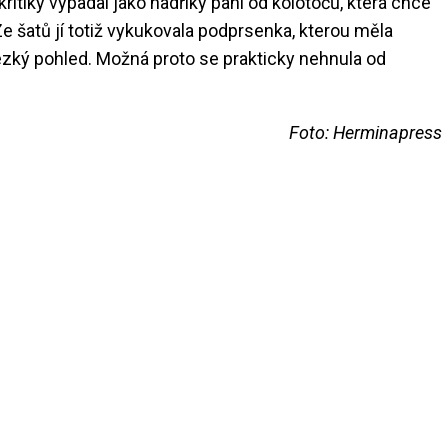
kritiky vypadal jako hadříky paní od kolotočů, která chce
 šatů jí totiž vykukovala podprsenka, kterou měla
ezký pohled. Možná proto se prakticky nehnula od
Foto: Herminapress