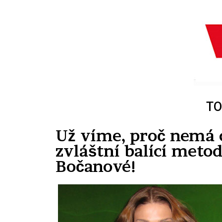
TO
Už víme, proč nemá c
zvláštní balící met
Bočanové!