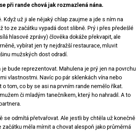
se při rande chová jak rozmazlená nána.
ě. Když už ji ale nějaký chlap zaujme a jde s ním na
yž to ze začátku vypadá dost slibně. Prý i přes předešlé
sílá hlasové zprávy) člověka dokáže překvapit, ale
něně, vybírat jen ty nejdražší restaurace, mluvit
ětšinu mužských dost odradí.
á je bude reprezentovat. Mahulena je prý jen na povrchu
ými vlastnostmi. Navíc po pár sklenkách vína nebo
t o tom, co by se asi na prvním rande nemělo říkat.
 mužem či mladým tanečníkem, který ho nahradil. A to
partnera.
 se odmítá přetvařovat. Ale jestli by chtěla už konečně
e začátku měla mírnit a chovat alespoň jako průměrná