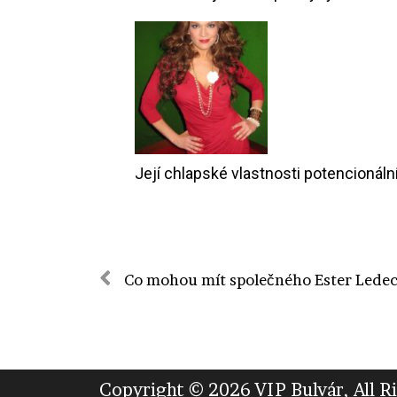
Její chlapské vlastnosti potencionáln
Copyright © 2026 VIP Bulvár, All R