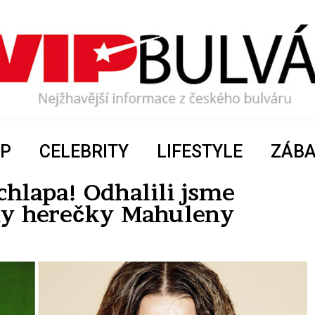
P
CELEBRITY
LIFESTYLE
ZÁB
hlapa! Odhalili jsme
ody herečky Mahuleny