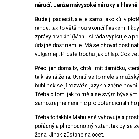
náručí. Jenže mávysoké nároky a hlavně 
Bude jí padesát, ale je sama jako kůl v plot
rande, tak to většinou skončí fiaskem. I kd
zprávy a volání (Mahu si ráda vypisuje a po
údajně dost nemile. Má se chovat dost nafr
vulgárněji. Prostě trochu jak chlap. Což v
Přeci jen doma by chtěli mít dámičku, kter
ta krásná žena. Uvnitř se to mele s mužsk
bublinek se jí rozváže jazyk a začne hovoři
Třeba o tom, jak to měla se svým bývalým
samozřejmě není nic pro potencionálního 
Třeba to takhle Mahuleně vyhovuje a prostě
pořádný a plnohodnotný vztah, tak by se z
žena. Jinak zůstane na ocet.