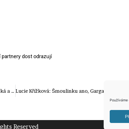
í partnery dost odrazují
Co mohou mít společného Ester Ledecká a Dominika Myslivcová? Už brzy budete zírat!
Lucie Křížková: Šmoulinku ano, Gargamela jsem se ale bála!
Používáme c
Př
ights Reserved