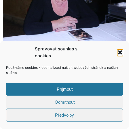
Spravovat souhlas s
Hanák: Syn neusnul, neodešel a vydržel, takže asi spokojenost!
Míša Nosková předvedla nová prsa ve videoklipu! To musíte vidět!
cookies
Používáme cookies k optimalizaci našich webových stránek a našich
služeb.
KONTAKT
Příjmout
Odmítnout
Copyright © 2026 VIP Bulvár, All Rights
Reserved
Předvolby