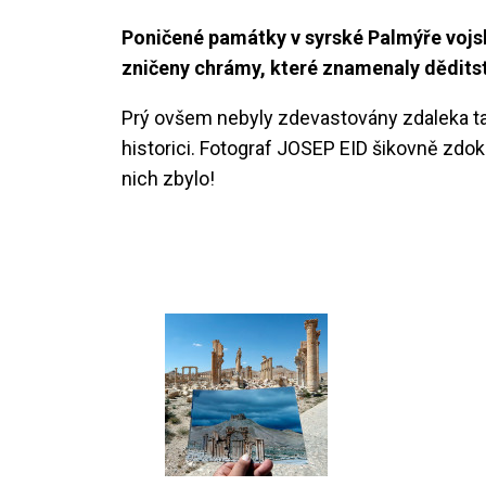
Poničené památky v syrské Palmýře vojsk
zničeny chrámy, které znamenaly děditst
Prý ovšem nebyly zdevastovány zdaleka tak,
historici. Fotograf JOSEP EID šikovně zdok
nich zbylo!