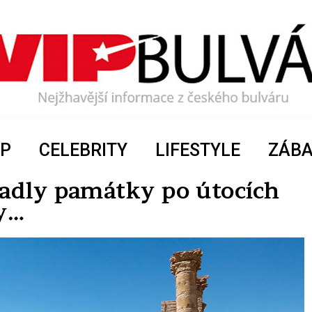
P
CELEBRITY
LIFESTYLE
ZÁB
adly památky po útocích
y…