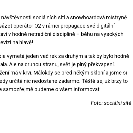
v návštěvnosti sociálních sítí a snowboardová mistryně
 sázet operátor O2 v rámci propagace své digitální
aví v hodně netradiční disciplíně – běhu na vysokých
evizi na hlavě!
rbie vymetá jeden večírek za druhým a tak by bylo hodně
la. Ale na druhou stranu, svět je plný překvapení.
žení má v krvi. Málokdy se před někým skloní a jsme si
tedy určitě nic nedostane zadarmo. Těště se, už brzy to
ámi a samozřejmě budeme o všem informovat.
Foto: sociální sítě