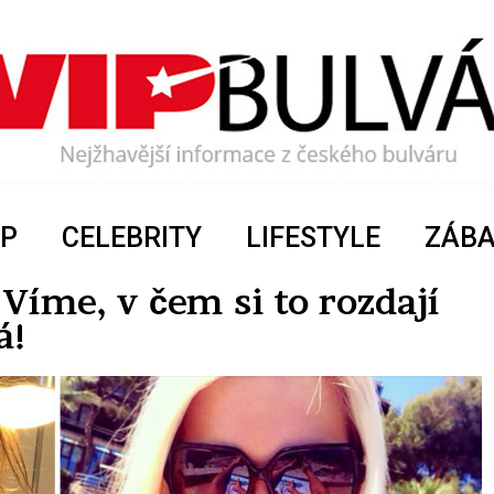
P
CELEBRITY
LIFESTYLE
ZÁB
Víme, v čem si to rozdají
á!