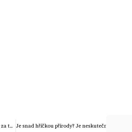
Hvězda Ulice hubne před očima! Může za to sex a pes! Co je to za kombinaci?
Je snad hříčkou přírody? Je neskutečné, jakou postavu má Karolína Kurková jen chvíli po porodu!