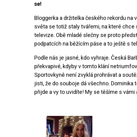
se!
Bloggerka a držitelka českého rekordu na 
světa se totiž staly tvářemi, na které chce
televize. Obě mladé slečny se proto předst
podpatcích na běžícím páse a to ještě s tel
Podle nás je jasné, kdo vyhraje. Česká Ba
překvapivé, kdyby v tomto klání netriumfova
Sportovkyně není zvyklá prohrávat a soutě
jisti, že do souboje dá všechno. Dominika 
přijde a vy to uvidíte! My se těšíme s v