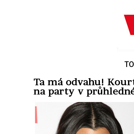
TO
Ta má odvahu! Kourt
na party v průhledn