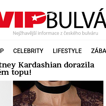
P
CELEBRITY
LIFESTYLE
ZÁB
ney Kardashian dorazila
ém topu!