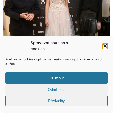
Spravovat souhlas s
cookies
Bill Cosby: Boží mlýny asi fakt melou! Znásilňoval ženy, teď oslepl!
Bára Vida Kolářová: Šaty na Ples v Opeře nemám!
Používáme cookies k optimalizaci našich webových stránek a našich
služeb.
Příjmout
KONTAKT
Odmítnout
Copyright © 2026 VIP Bulvár, All Rights
Předvolby
Reserved