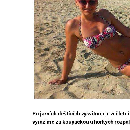
Po jarních deštících vysvitnou první let
vyrážíme za koupačkou u horkých rozpál