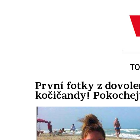
TO
První fotky z dovole
kočičandy! Pokochejt