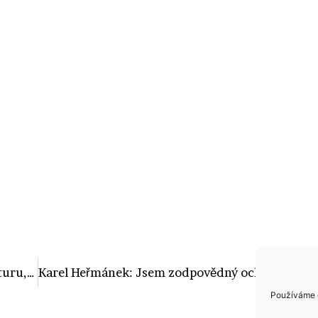
Kynychová má jasno! Raději akupunkturu, než do sebe cpát tuny léků!
Karel Heřmánek: Jsem zodpovědný ochutnávač, ale s kastrolem mě neuvidíte!
Používáme c