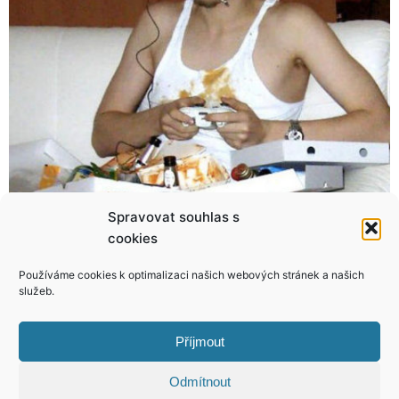
Spravovat souhlas s
cookies
Rok největší showbyznysové komety! Takhle vznikla Eva Perkausová!
Postava jako ze žurnálu! Maxová snad nestárne!
Používáme cookies k optimalizaci našich webových stránek a našich
služeb.
Příjmout
KONTAKT
Odmítnout