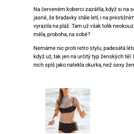
Na červeném koberci zazářila, když si na s
jasné, že bradavky stále letí, i na prestiž
vyrazila na pláž. Tam už však tolik neokouzli
měla, proboha, na sobě?
Nemáme nic proti retro stylu, padesátá léta
když už, tak jen na určitý typ ženských těl.
nich spíš jako natekla okurka, než sexy žena