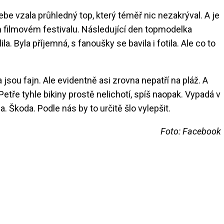
ebe vzala průhledný top, který téměř nic nezakrýval. A je
ním filmovém festivalu. Následující den topmodelka
la. Byla příjemná, s fanoušky se bavila i fotila. Ale co to
 jsou fajn. Ale evidentně asi zrovna nepatří na pláž. A
 Petře tyhle bikiny prostě nelichotí, spíš naopak. Vypadá v
. Škoda. Podle nás by to určitě šlo vylepšit.
Foto: Facebook