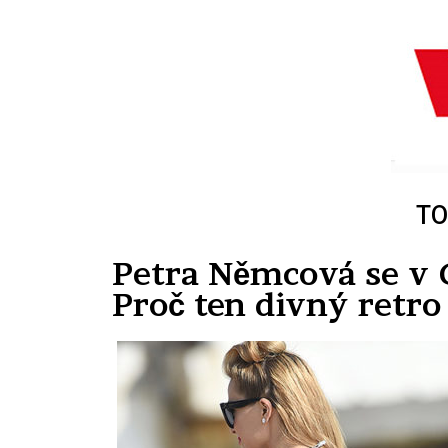
TO
Petra Němcová se v 
Proč ten divný retro 