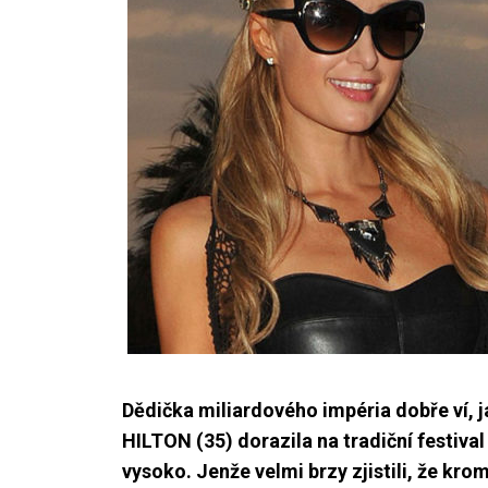
Dědička miliardového impéria dobře ví, j
HILTON (35) dorazila na tradiční festival
vysoko. Jenže velmi brzy zjistili, že kro