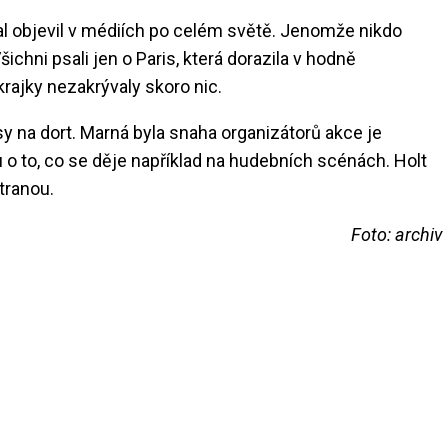
val objevil v médiích po celém světě. Jenomže nikdo
šichni psali jen o Paris, která dorazila v hodně
krajky nezakrývaly skoro nic.
sy na dort. Marná byla snaha organizátorů akce je
šku o to, co se děje například na hudebních scénách. Holt
tranou.
Foto: archiv