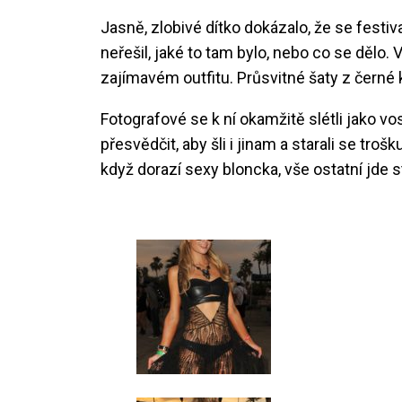
Jasně, zlobivé dítko dokázalo, že se festi
neřešil, jaké to tam bylo, nebo co se dělo. V
zajímavém outfitu. Průsvitné šaty z černé 
Fotografové se k ní okamžitě slétli jako vo
přesvědčit, aby šli i jinam a starali se tro
když dorazí sexy bloncka, vše ostatní jde s