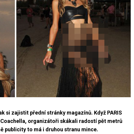
ak si zajistit přední stránky magazínů. Když PARIS
 Coachella, organizátoři skákali radostí pět metrů
mě publicity to má i druhou stranu mince.