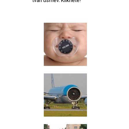
tváři úsměv. Klikněte!