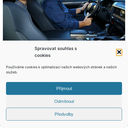
Spravovat souhlas s
cookies
Zoufalá Kuchařová a trapný Brzobohatý se berou! Takovou šaškárnu jste ještě nezažili!
Fotovtipy, které vám rozveselí den! Výběrový materiál! Klikněte!
Používáme cookies k optimalizaci našich webových stránek a našich
služeb.
Příjmout
KONTAKT
Odmítnout
Copyright © 2026 VIP Bulvár, All Rights
Předvolby
Reserved