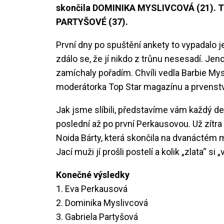
skončila DOMINIKA MYSLIVCOVÁ (21). Tře
PARTYŠOVÉ (37).
První dny po spuštění ankety to vypadalo j
zdálo se, že jí nikdo z trůnu nesesadí. Je
zamíchaly pořadím. Chvíli vedla Barbie Mysl
moderátorka Top Star magazínu a prvenství
Jak jsme slíbili, představíme vám každý d
poslední až po první Perkausovou. Už zítr
Noida Bárty, která skončila na dvanáctém 
Jací muži jí prošli postelí a kolik „zlata“ si 
Konečné výsledky
1. Eva Perkausová
2. Dominika Myslivcová
3. Gabriela Partyšová