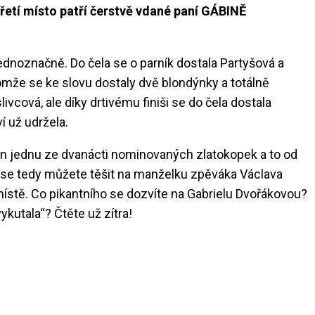
tí místo patří čerstvě vdané paní GÁBINĚ
ednoznačně. Do čela se o parník dostala Partyšová a
nomže se ke slovu dostaly dvě blondýnky a totálně
ivcová, ale díky drtivému finiši se do čela dostala
 už udržela.
en jednu ze dvanácti nominovaných zlatokopek a to od
a se tedy můžete těšit na manželku zpěváka Václava
místě. Co pikantního se dozvíte na Gabrielu Dvořákovou?
„vykutala“? Čtěte už zítra!