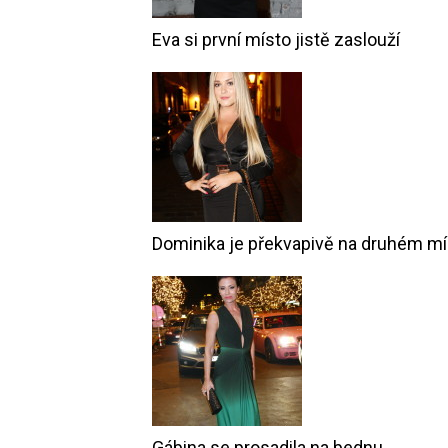
Eva si první místo jistě zaslouží
Dominika je překvapivě na druhém mí
Gábina se prosadila na bednu