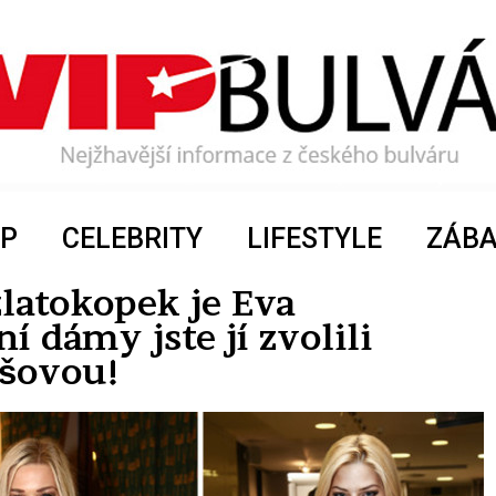
P
CELEBRITY
LIFESTYLE
ZÁB
latokopek je Eva
 dámy jste jí zvolili
yšovou!