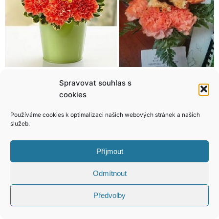
Spravovat souhlas s
Nejkrásnější svatební stoly! Skvělá inspirace pro nastávající manžele!
TOP 10 pláží s nejazurovějším mořem! Tady chcete strávit dovolenou!
cookies
Používáme cookies k optimalizaci našich webových stránek a našich
služeb.
KONTAKT
Příjmout
Odmítnout
Copyright © 2026 VIP Bulvár, All Rights
Reserved
Předvolby