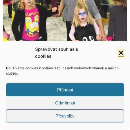
Spravovat souhlas s
cookies
Kde se vzala její sestra? Švantnerová skrývá velké tajemství!
Dominika Myslivcová ráda pomáhá! Zapojit se můžete i vy a navíc získat její kalendář a telefon!
Používáme cookies k optimalizaci našich webových stránek a našich
služeb.
Příjmout
KONTAKT
Odmítnout
Copyright © 2026 VIP Bulvár, All Rights
Předvolby
Reserved