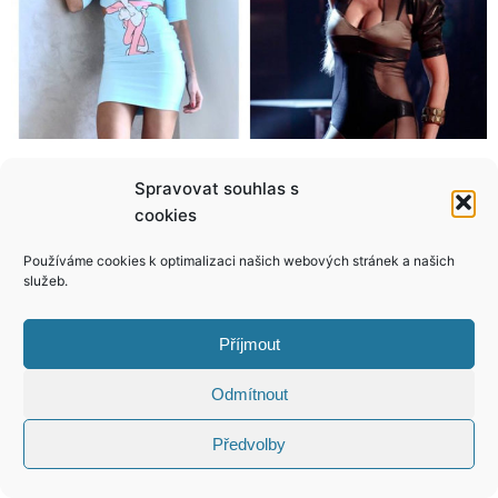
To je proměna! Z vyumělkované Elišky Bučkové Vágner udělal divoženku!
Jak to teď vypadá na hotelech v Egyptě? Historka pana Jiřího vás znechutí!
Spravovat souhlas s
cookies
Používáme cookies k optimalizaci našich webových stránek a našich
služeb.
KONTAKT
Příjmout
Copyright © 2026 VIP Bulvár, All Rights
Odmítnout
Reserved
Předvolby