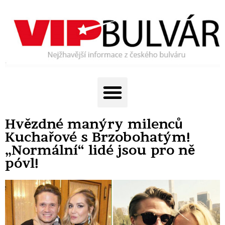
Hvězdné manýry milenců
Kuchařové s Brzobohatým!
„Normální“ lidé jsou pro ně
póvl!