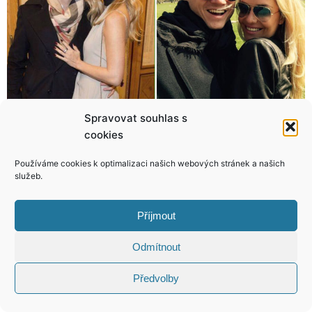
Spravovat souhlas s
Na Ledeckého sáhla smrt, přesto ho výška Nuseláku neodradila!
Došly snad Evě Decastelo peníze? Do práce zapřáhla i své malé ratolesti!
cookies
Používáme cookies k optimalizaci našich webových stránek a našich
služeb.
Příjmout
KONTAKT
Odmítnout
Copyright © 2026 VIP Bulvár, All Rights
Reserved
Předvolby