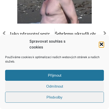
Jako zdravotní sestra by Alice Bendová neuspěla! Pokusy o vytáhnutí klíštěte museli zachraňovat na veterině!
Šebrlemu ukradli olympijskou medaili z Atén! Neuvěřite, na koho to svedl!
Spravovat souhlas s
cookies
Používáme cookies k optimalizaci našich webových stránek a našich
služeb.
KONTAKT
Příjmout
Copyright © 2026 VIP Bulvár, All Rights
Reserved
Odmítnout
Předvolby