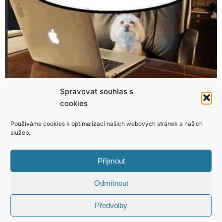
Spravovat souhlas s
cookies
České osobnosti ovládly ledovec
Zadek, který rozdělil Facebook na dva tábory! Je sexy nebo ne? Rozhodněte!
Používáme cookies k optimalizaci našich webových stránek a našich
služeb.
Příjmout
KONTAKT
Odmítnout
Předvolby
Copyright © 2026 VIP Bulvár, All Rights
Reserved