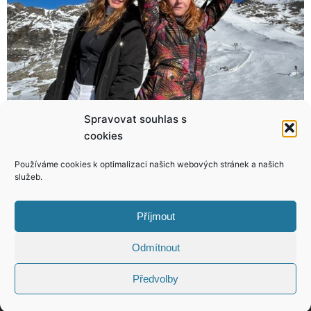
Spravovat souhlas s
cookies
9 fotek, které vám vylepší den! Ano, šílenci jsou opravdu mezi námi!
Fórky, které jsou tak blbé, až jsou dobré! Nedokážete se jim nesmát!
Používáme cookies k optimalizaci našich webových stránek a našich
služeb.
Příjmout
KONTAKT
Odmítnout
Předvolby
Copyright © 2026 VIP Bulvár, All Rights
Reserved