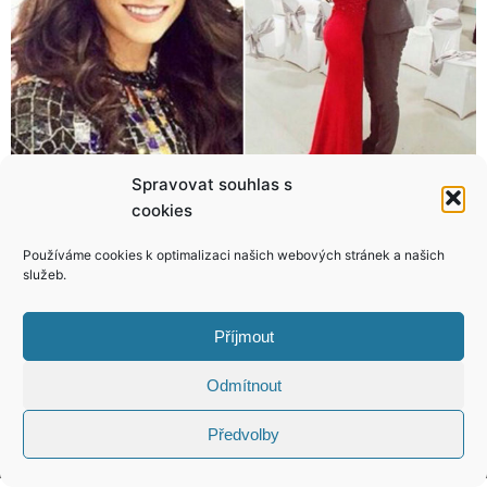
Spravovat souhlas s
cookies
Výživná dávka černého humoru! Dejte si drsnou vzpruhu!
Kruté tajemství odkopnuté manželky Romana Vojtka: Kvůli manželovi už nechci další dítě
Používáme cookies k optimalizaci našich webových stránek a našich
služeb.
Příjmout
KONTAKT
Odmítnout
Copyright © 2026 VIP Bulvár, All Rights
Předvolby
Reserved