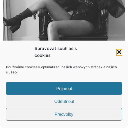
Spravovat souhlas s
Dejte si dávku nefalšovaného černého humoru! Zamrazí vás v zádech!
Ve stylových outfitech seděly u ohně a opékaly buřty! Leová chtěla dokonce hrát na kytaru
cookies
Používáme cookies k optimalizaci našich webových stránek a našich
služeb.
Příjmout
KONTAKT
Odmítnout
Copyright © 2026 VIP Bulvár, All Rights
Reserved
Předvolby