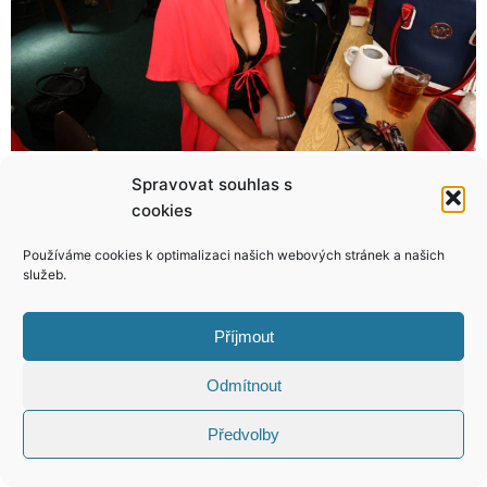
Spravovat souhlas s
Hvězda světového lyžování Lindsey Vonn už Woodse neřeší! Takhle jí to slušelo!
Míša Kuklová si nařízla dort a odřízla dovolenou!
cookies
Používáme cookies k optimalizaci našich webových stránek a našich
služeb.
KONTAKT
Příjmout
Odmítnout
Copyright © 2026 VIP Bulvár, All Rights
Reserved
Předvolby