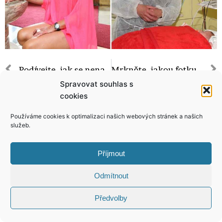
Podívejte, jak se nenasytná sexbomba Mottlová zdokonaluje! Musí mít hitovky z LA!
Mrkněte, jakou fotku poslaly fanouškům Kim Kardashian a Emily Ratajkowski!
Spravovat souhlas s
cookies
Používáme cookies k optimalizaci našich webových stránek a našich
služeb.
KONTAKT
Příjmout
Copyright © 2026 VIP Bulvár, All Rights
Reserved
Odmítnout
Předvolby