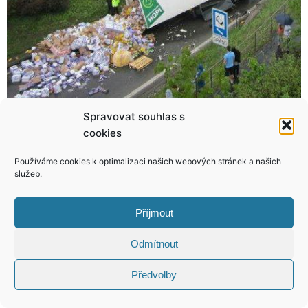
Spravovat souhlas s
cookies
Tajemství ledové královny Lucie Vondráčkové: Tajná setkání s bohatým fotbalistou!
Proboha proč? Tohle tělo je definitivně mimo hru, my však podáváme oficiální protest!
Používáme cookies k optimalizaci našich webových stránek a našich
služeb.
Příjmout
KONTAKT
Odmítnout
Copyright © 2026 VIP Bulvár, All Rights
Předvolby
Reserved