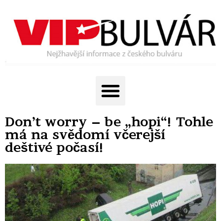
Don’t worry – be „hopi“! Tohle
má na svědomí včerejší
deštivé počasí!