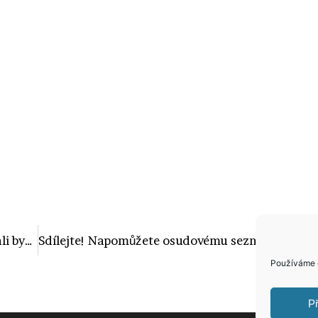
Pletánková je v devátém měsíci! Poznali byste to na ní?
Sdílejte! Napomůžete osudovému seznámení! Tohle nemůže být náhoda!
Používáme c
Př