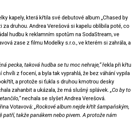
ky kapely, která křtila své debutové album „Chased by
i za druhou. Andrea Verešová si kapelu oblíbila poté, co
kládal hudbu k reklamním spotům na SodaStream, ve
vová zase z filmu Modelky s.r.o., ve kterém si zahrála, a
tečná pecka, taková hudba se tu moc nehraje,“
řekla při křtu
chvíli z focení, a byla tak vyprahlá, že bez váhání vypila
pokřtít, a protože si ťukla s druhou kmotrou desky
hala zahanbit a ukázala, že má slušný splávek.
„Co by to
etančilo,“
nechala se slyšet Andrea Verešová.
řina Votavová:
„Rockové album nejde křtít šampaňským,
bě patří, takže panákem nebo pivem. A protože nám