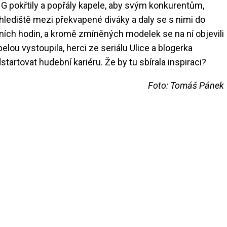
G pokřtily a popřály kapele, aby svým konkurentům,
 hlediště mezi překvapené diváky a daly se s nimi do
čních hodin, a kromě zmíněných modelek se na ní objevili
elou vystoupila, herci ze seriálu Ulice a blogerka
tartovat hudební kariéru. Že by tu sbírala inspiraci?
Foto: Tomáš Pánek