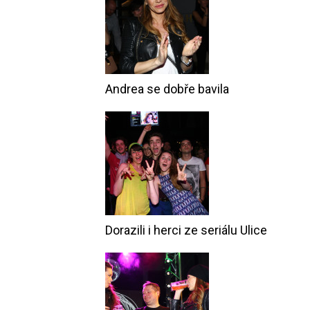
Andrea se dobře bavila
Dorazili i herci ze seriálu Ulice