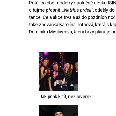
Poté, co obě modelky společně desku ISIN
citujme přesně:
„Natrhla prdel!“
, odešly do
tance. Celá akce trvala až do pozdních no
také zpěvačka Karolína Tothová, která s kap
Dominika Myslivcová, která brzy plánuje ods
Jak jinak křtít, než pivem?