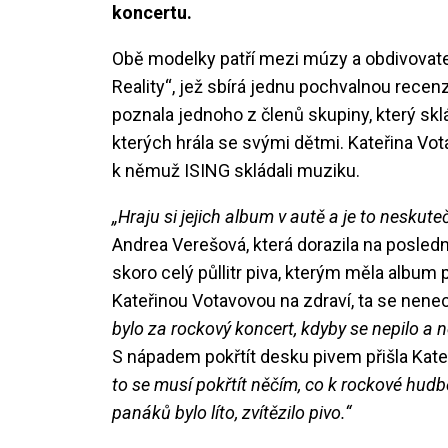
koncertu.
Obě modelky patří mezi múzy a obdivovatel
Reality“, jež sbírá jednu pochvalnou recenz
poznala jednoho z členů skupiny, který s
kterých hrála se svými dětmi. Kateřina Vota
k němuž ISING skládali muziku.
„Hraju si jejich album v autě a je to nesku
Andrea Verešová, která dorazila na poslední 
skoro celý půllitr piva, kterým měla album 
Kateřinou Votavovou na zdraví, ta se nenec
bylo za rockový koncert, kdyby se nepilo a n
S nápadem pokřtít desku pivem přišla Kate
to se musí pokřtít něčím, co k rockové hud
panáků bylo líto, zvítězilo pivo.“