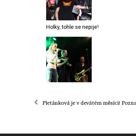
Holky, tohle se nepije!