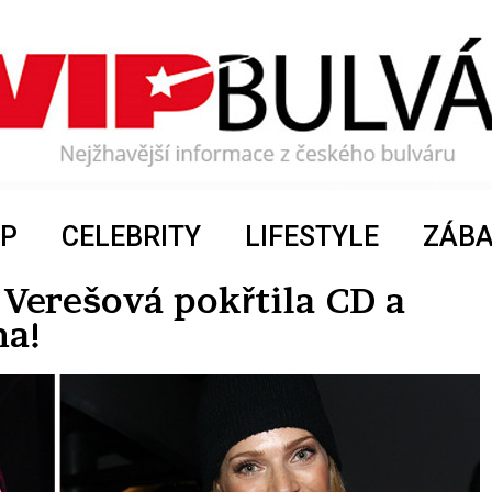
P
CELEBRITY
LIFESTYLE
ZÁB
Verešová pokřtila CD a
na!