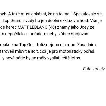
hyb. A také musí dokázat, že na to mají. Spekulovalo se,
op Gearu a vždy ho jen doplní exkluzivní host. Vše je
 bude herec MATT LEBLANC (48) známý jako Joey ze
tom nepočítalo, s pořadem nebyl vůbec spojován.
í reakce na Top Gear totiž nejsou nic moc. Zásadním
oveň mluvit a řídit, což je pro motoristický pořad
y nové série by se měly vysílat ještě letos.
Foto: archiv