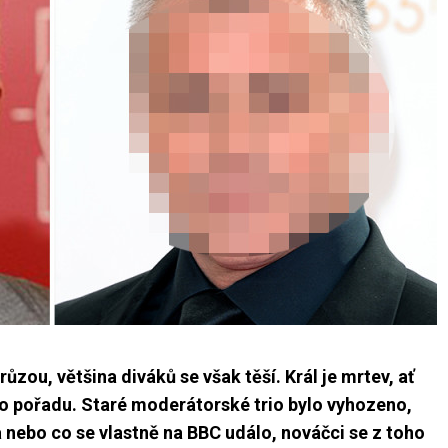
ůzou, většina diváků se však těší. Král je mrtev, ať
ného pořadu. Staré moderátorské trio bylo vyhozeno,
 nebo co se vlastně na BBC událo, nováčci se z toho