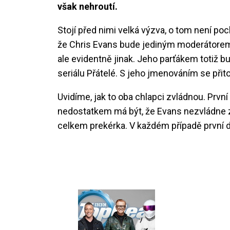
však nehroutí.
Stojí před nimi velká výzva, o tom není poc
že Chris Evans bude jediným moderátorem T
ale evidentně jinak. Jeho parťákem totiž
seriálu Přátelé. S jeho jmenováním se při
Uvidíme, jak to oba chlapci zvládnou. Prvn
nedostatkem má být, že Evans nezvládne zár
celkem prekérka. V každém případě první díl