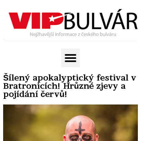
Šílený apokalyptický festival v
Bratronicích! Hrůzné zjevy a
pojídání červů!