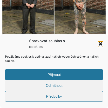
Spravovat souhlas s
Roman Tomeš: Dort na svatbu raději objednám, než abych ho dělal sám!
Písař přivezl Sibylu na koloběžce
cookies
Používáme cookies k optimalizaci našich webových stránek a našich
služeb.
Příjmout
KONTAKT
Odmítnout
Copyright © 2026 VIP Bulvár, All Rights
Předvolby
Reserved